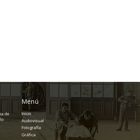
Menú
Inicio
ria de
lo
Audiovisual
Fotografía
Gráfica