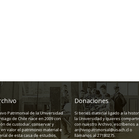
rchivo
Donaciones
hivo Patrimonial de la Universidad
Si tienes material ligado a la histo
ntiago de Chile nace en 2009 con
la Universidad y quieres compartir
ión de custodiar, conservar y
con nuestro Archivo, escríbenos a
en valor el patrimonio material e
archivopatrimonial@usach.cl o
rial de esta casa de estudios.
llámanos al 27180275.