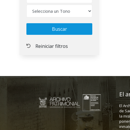
El a
El Arc
de Sa
la mis
poner 
inmate