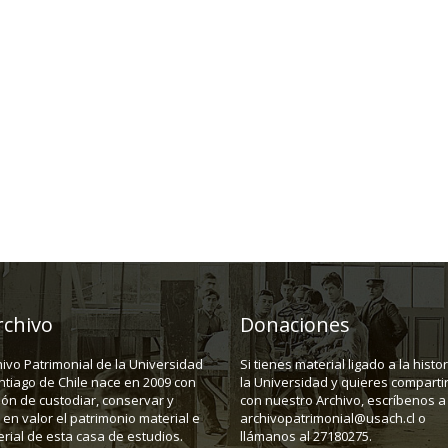
rchivo
Donaciones
hivo Patrimonial de la Universidad
Si tienes material ligado a la histo
ntiago de Chile nace en 2009 con
la Universidad y quieres compartir
ión de custodiar, conservar y
con nuestro Archivo, escríbenos a
en valor el patrimonio material e
archivopatrimonial@usach.cl o
rial de esta casa de estudios.
llámanos al 27180275.