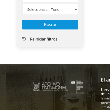
El a
El Arc
de Sa
la mis
poner 
inmate