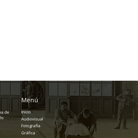
Menú
Inicio
ria de
lo
Audiovisual
Fotografía
Gráfica