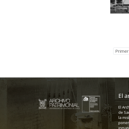
Primer
El a
El Arc
de Sa
la mis
poner 
inmate