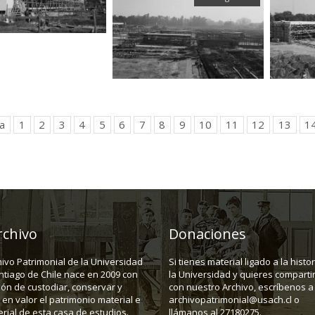
a
1
2
3
4
5
6
7
8
9
10
11
12
13
1
rchivo
Donaciones
hivo Patrimonial de la Universidad
Si tienes material ligado a la histo
ntiago de Chile nace en 2009 con
la Universidad y quieres compartir
ión de custodiar, conservar y
con nuestro Archivo, escríbenos a
en valor el patrimonio material e
archivopatrimonial@usach.cl o
rial de esta casa de estudios.
llámanos al 27180275.