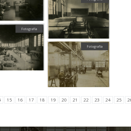
Fotografía
Fotografía
4
15
16
17
18
19
20
21
22
23
24
25
2