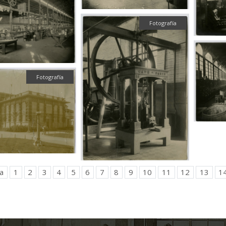
Fotografía
Fotografía
a
1
2
3
4
5
6
7
8
9
10
11
12
13
1