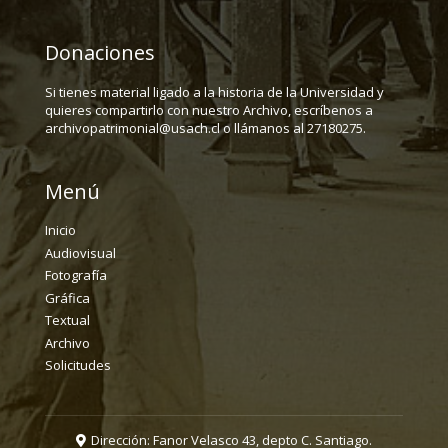
Donaciones
Si tienes material ligado a la historia de la Universidad y
quieres compartirlo con nuestro Archivo, escríbenos a
archivopatrimonial@usach.cl o llámanos al 27180275.
Menú
Inicio
Audiovisual
Fotografía
Gráfica
Textual
Archivo
Solicitudes
Dirección: Fanor Velasco 43, depto C. Santiago.