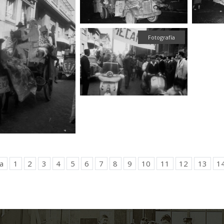
Fotografía
a
1
2
3
4
5
6
7
8
9
10
11
12
13
1