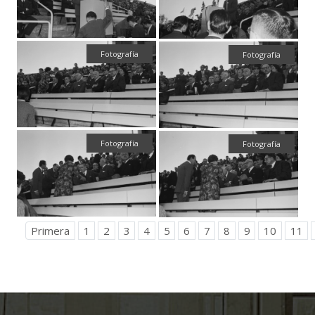
Fotografía
Fotografía
Fotografía
Fotografía
Primera
1
2
3
4
5
6
7
8
9
10
11