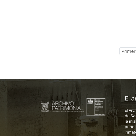
Primer
El a
El Arc
de Sa
la mis
poner 
inmate