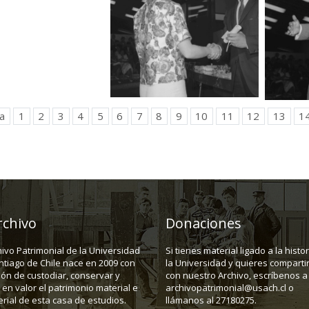
a
1
2
3
4
5
6
7
8
9
10
11
12
13
1
rchivo
Donaciones
hivo Patrimonial de la Universidad
Si tienes material ligado a la histo
ntiago de Chile nace en 2009 con
la Universidad y quieres compartir
ión de custodiar, conservar y
con nuestro Archivo, escríbenos a
en valor el patrimonio material e
archivopatrimonial@usach.cl o
rial de esta casa de estudios.
llámanos al 27180275.