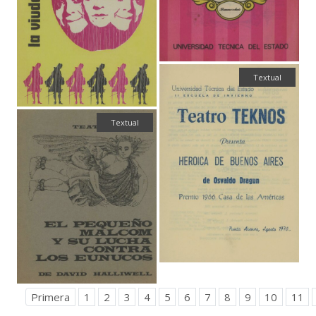
Textual
Textual
Primera
1
2
3
4
5
6
7
8
9
10
11