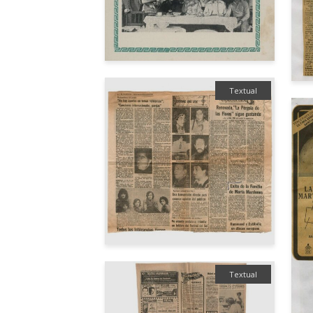
Textual
Textual