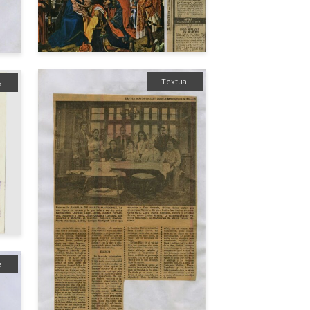
Textual
al
al