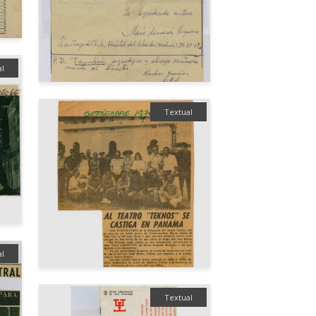
al
Textual
al
Textual