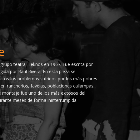
e
grupo teatral Teknos en 1967. Fue escrita por
gida por Raúl Rivera. En esta pieza se
ectos los problemas sufridos por los más pobres
 en rancheríos, favelas, poblaciones callampas,
ste montaje fue uno de los más exitosos del
rante meses de forma ininterrumpida.