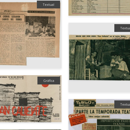
Textual
Textu
Gráfica
Textu