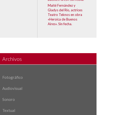
Maité Fernández y
Gladys del Río, actrices
Teatro Teknos en obra
«Heroica de Buenos
Aires». Sin fecha.
Archivos
Fotográfico
Audiovisual
Sonoro
Textual