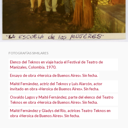
FOTOGRAFÍAS SIMILARES
Elenco del Teknos en viaje hacia el Festival de Teatro de
Manizales, Colombia. 1970.
Ensayo de obra «Heroica de Buenos Aires». Sin fecha.
Maité Fernández, actriz del Teknos y Luis Alarcón, actor
invitado en obra «Heroica de Buenos Aires». Sin fecha.
Osvaldo Lagos y Maité Fernández, parte del elenco del Teatro
Teknos en obra «Heroica de Buenos Aires». Sin fecha.
Maité Fernández y Gladys del Río, actrices Teatro Teknos en
obra «Heroica de Buenos Aires». Sin fecha.