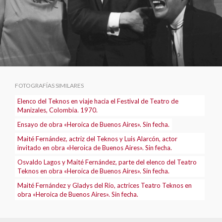
FOTOGRAFÍAS SIMILARES
Elenco del Teknos en viaje hacia el Festival de Teatro de
Manizales, Colombia. 1970.
Ensayo de obra «Heroica de Buenos Aires». Sin fecha.
Maité Fernández, actriz del Teknos y Luis Alarcón, actor
invitado en obra «Heroica de Buenos Aires». Sin fecha.
Osvaldo Lagos y Maité Fernández, parte del elenco del Teatro
Teknos en obra «Heroica de Buenos Aires». Sin fecha.
Maité Fernández y Gladys del Río, actrices Teatro Teknos en
obra «Heroica de Buenos Aires». Sin fecha.