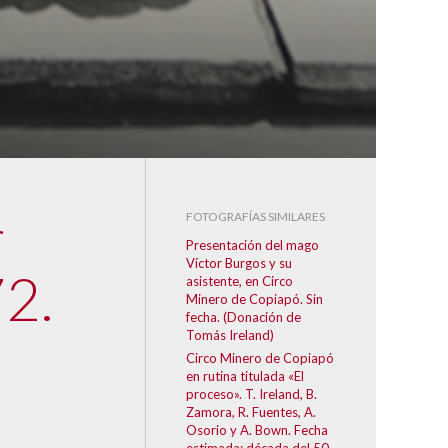
r
FOTOGRAFÍAS SIMILARES
Presentación del mago
Víctor Burgos y su
72.
asistente, en Circo
Minero de Copiapó. Sin
fecha. (Donación de
Tomás Ireland)
Circo Minero de Copiapó
en rutina titulada «El
proceso». T. Ireland, B.
Zamora, R. Fuentes, A.
Osorio y A. Bown. Fecha
estimada: década del 50.