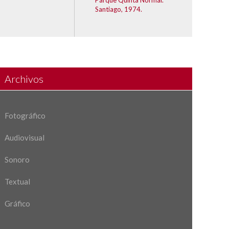
Parque Quinta Normal.
Santiago, 1974.
Archivos
Fotográfico
Audiovisual
Sonoro
Textual
Gráfico