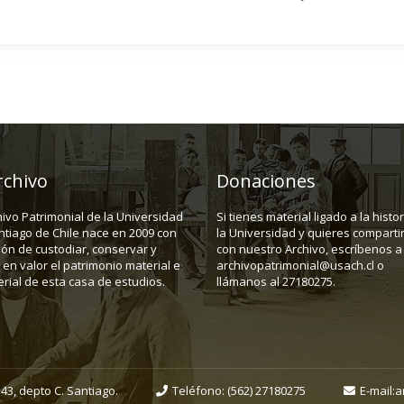
rchivo
Donaciones
hivo Patrimonial de la Universidad
Si tienes material ligado a la histo
ntiago de Chile nace en 2009 con
la Universidad y quieres compartir
ión de custodiar, conservar y
con nuestro Archivo, escríbenos a
en valor el patrimonio material e
archivopatrimonial@usach.cl o
rial de esta casa de estudios.
llámanos al 27180275.
43, depto C. Santiago.
Teléfono:
(562) 27180275
E-mail:
a