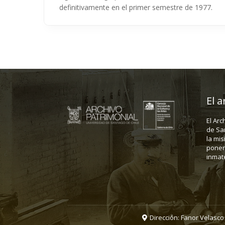
definitivamente en el primer semestre de 1977.
El a
El Arc
de Sa
la mis
poner 
inmate
Dirección: Fanor Velasco 