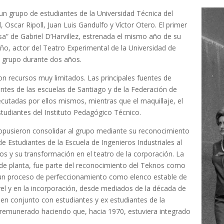
 un grupo de estudiantes de la Universidad Técnica del
Oscar Ripoll, Juan Luis Gandulfo y Víctor Otero. El primer
sa” de Gabriel D’Harvillez, estrenada el mismo año de su
iño, actor del Teatro Experimental de la Universidad de
l grupo durante dos años.
con recursos muy limitados. Las principales fuentes de
ntes de las escuelas de Santiago y de la Federación de
ecutadas por ellos mismos, mientras que el maquillaje, el
studiantes del Instituto Pedagógico Técnico.
ropusieron consolidar al grupo mediante su reconocimiento
e Estudiantes de la Escuela de Ingenieros Industriales al
eknos y su transformación en el teatro de la corporación. La
 de planta, fue parte del reconocimiento del Teknos como
do un proceso de perfeccionamiento como elenco estable de
vel y en la incorporación, desde mediados de la década de
en conjunto con estudiantes y ex estudiantes de la
 remunerado haciendo que, hacia 1970, estuviera integrado