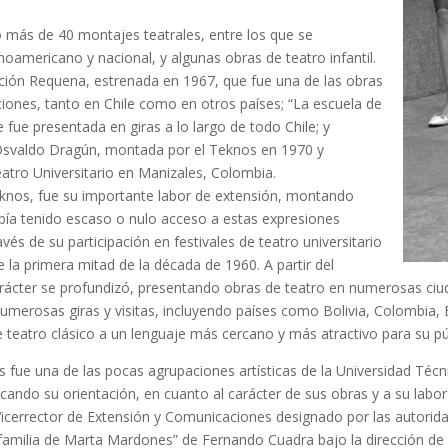
 más de 40 montajes teatrales, entre los que se
inoamericano y nacional, y algunas obras de teatro infantil.
ción Requena, estrenada en 1967, que fue una de las obras
ones, tanto en Chile como en otros países; “La escuela de
fue presentada en giras a lo largo de todo Chile; y
 Osvaldo Dragún, montada por el Teknos en 1970 y
eatro Universitario en Manizales, Colombia.
Teknos, fue su importante labor de extensión, montando
bía tenido escaso o nulo acceso a estas expresiones
avés de su participación en festivales de teatro universitario
e la primera mitad de la década de 1960. A partir del
rácter se profundizó, presentando obras de teatro en numerosas ciuda
 numerosas giras y visitas, incluyendo países como Bolivia, Colombia
e teatro clásico a un lenguaje más cercano y más atractivo para su públ
s fue una de las pocas agrupaciones artísticas de la Universidad Téc
icando su orientación, en cuanto al carácter de sus obras y a su lab
 Vicerrector de Extensión y Comunicaciones designado por las autorid
 familia de Marta Mardones” de Fernando Cuadra bajo la dirección d