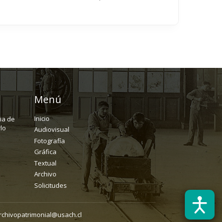
Menú
Inicio
ria de
lo
Audiovisual
Fotografía
Gráfica
Textual
Archivo
Solicitudes
rchivopatrimonial@usach.cl