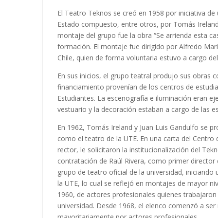
El Teatro Teknos se creó en 1958 por iniciativa de
Estado compuesto, entre otros, por Tomás Ireland, 
montaje del grupo fue la obra “Se arrienda esta ca
formación. El montaje fue dirigido por Alfredo Mar
Chile, quien de forma voluntaria estuvo a cargo de
En sus inicios, el grupo teatral produjo sus obras 
financiamiento provenían de los centros de estudia
Estudiantes. La escenografía e iluminación eran ej
vestuario y la decoración estaban a cargo de las e
En 1962, Tomás Ireland y Juan Luis Gandulfo se p
como el teatro de la UTE. En una carta del Centro d
rector, le solicitaron la institucionalización del T
contratación de Raúl Rivera, como primer director
grupo de teatro oficial de la universidad, inician
la UTE, lo cual se reflejó en montajes de mayor ni
1960, de actores profesionales quienes trabajaron 
universidad. Desde 1968, el elenco comenzó a ser
mayoritariamente por actores profesionales.