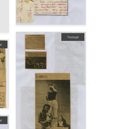
Textual
al
al