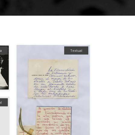
ía
Textual
al