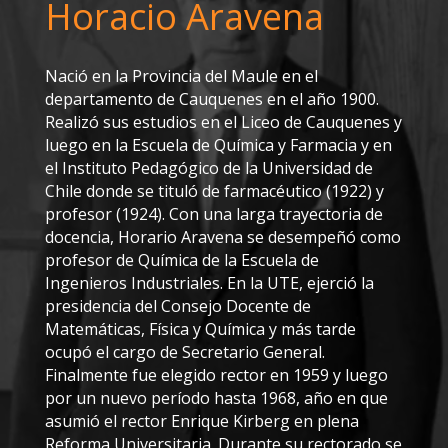
Horacio Aravena
Nació en la Provincia del Maule en el
departamento de Cauquenes en el año 1900.
Realizó sus estudios en el Liceo de Cauquenes y
luego en la Escuela de Química y Farmacia y en
el Instituto Pedagógico de la Universidad de
Chile donde se tituló de farmacéutico (1922) y
profesor (1924). Con una larga trayectoria de
docencia, Horario Aravena se desempeñó como
profesor de Química de la Escuela de
Ingenieros Industriales. En la UTE, ejerció la
presidencia del Consejo Docente de
Matemáticas, Física y Química y más tarde
ocupó el cargo de Secretario General.
Finalmente fue elegido rector en 1959 y luego
por un nuevo período hasta 1968, año en que
asumió el rector Enrique Kirberg en plena
Reforma Universitaria. Durante su rectorado se