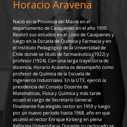
Horacio Aravena
Nació en la Provincia del Maule en el
departamento de Cauquenes en el año 1900.
Realizó sus estudios en el Liceo de Cauquenes y
luego en la Escuela de Química y Farmacia y en
el Instituto Pedagógico de la Universidad de
Chile donde se tituló de farmacéutico (1922) y
profesor (1924). Con una larga trayectoria de
docencia, Horario Aravena se desempeñó como
profesor de Química de la Escuela de
Ingenieros Industriales. En la UTE, ejerció la
presidencia del Consejo Docente de
Matemáticas, Física y Química y más tarde
ocupó el cargo de Secretario General.
Finalmente fue elegido rector en 1959 y luego
por un nuevo período hasta 1968, año en que
asumió el rector Enrique Kirberg en plena
Reforma Universitaria. Durante su rectorado se