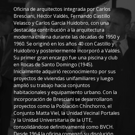
Oficina de arquitectos integrada por Carlos
Bresciani, Héctor Valdés, Fernando Castillo
Velasco y Carlos García Huidobro, con una
destacada contribución a la arquitectura
moderna chilena durante las décadas de 1950 y
1960. Se originó en los años 40 con Castillo y
Huidobro y posteriormente incorporó a Valdés.
Su primer gran encargo fue una piscina y club
en Rocas de Santo Domingo (1945).
Inicialmente adquirió reconocimiento por sus
proyectos de viviendas unifamiliares y luego
amplió su trabajo hacia conjuntos
habitacionales y equipamiento urbano. Con la
incorporación de Bresciani se desarrollaron
proyectos como la Población Chinchorro, el
Conjunto Matta Viel, la Unidad Vecinal Portales
y la Unidad Universitaria de la UTE,
consolidándose definitivamente como BVCH.
Desde 1964 la oficina comenzó su disolución