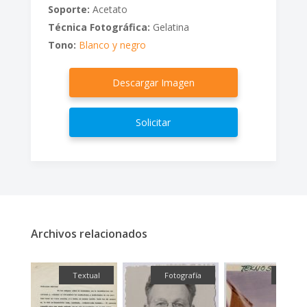
Soporte:
Acetato
Técnica Fotográfica:
Gelatina
Tono:
Blanco y negro
Descargar Imagen
Solicitar
Archivos relacionados
fía
Textual
Fotografía
Fotog