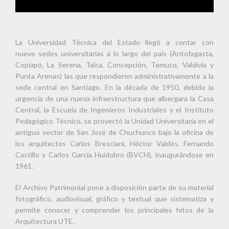
La Universidad Técnica del Estado llegó a contar con
nueve sedes universitarias a lo largo del país (Antofagasta,
Copiapó, La Serena, Talca, Concepción, Temuco, Valdivia y
Punta Arenas) las que respondieron administrativamente a la
sede central en Santiago. En la década de 1950, debido la
urgencia de una nueva infraestructura que albergara la Casa
Central, la Escuela de Ingenieros Industriales y el Instituto
Pedagógico Técnico, se proyectó la Unidad Universitaria en el
antiguo sector de San José de Chuchunco bajo la oficina de
los arquitectos Carlos Bresciani, Héctor Valdés, Fernando
Castillo y Carlos García Huidobro (BVCH), inaugurándose en
1961.
El Archivo Patrimonial pone a disposición parte de su material
fotográfico, audiovisual, gráfico y textual que sistematiza y
permite conocer y comprender los principales hitos de la
Arquitectura UTE.