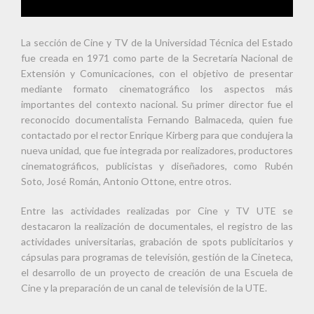
La sección de Cine y TV de la Universidad Técnica del Estado
fue creada en 1971 como parte de la Secretaría Nacional de
Extensión y Comunicaciones, con el objetivo de presentar
mediante formato cinematográfico los aspectos más
importantes del contexto nacional. Su primer director fue el
reconocido documentalista Fernando Balmaceda, quien fue
contactado por el rector Enrique Kirberg para que condujera la
nueva unidad, que fue integrada por realizadores, productores
cinematográficos, publicistas y diseñadores, como Rubén
Soto, José Román, Antonio Ottone, entre otros.
Entre las actividades realizadas por Cine y TV UTE se
destacaron la realización de documentales, el registro de las
actividades universitarias, grabación de spots publicitarios y
cápsulas para programas de televisión, gestión de la Cineteca,
el desarrollo de un proyecto de creación de una Escuela de
Cine y la preparación de un canal de televisión de la UTE.