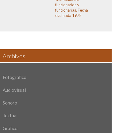
funcionarios y
funcionarias. Fecha
estimada 1978.
Archivos
Fotográfico
Audiovisual
Sonoro
Textual
Gráfico