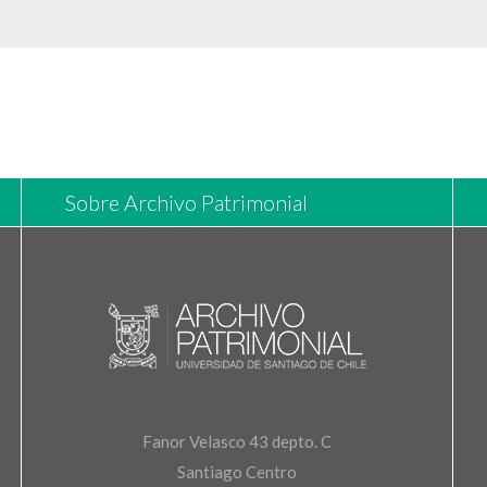
Sobre Archivo Patrimonial
Fanor Velasco 43 depto. C
Santiago Centro