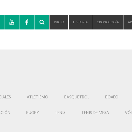
INICIO
HISTORIA
CRONOLOGÍA
AR
IALES
ATLETISMO
BÁSQUETBOL
BOXEO
ACIÓN
RUGBY
TENIS
TENIS DE MESA
VÓL