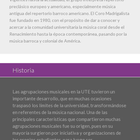
preclásico europeo y americano, especialmente música
antigua del repertorio barroco americano. El Coro Madrigalista
fue fundado en 1980, con el propósito de dar a conocer y
acercar a la comunidad universitaria la música coral desde el
Renacimiento hasta la época contemporánea, pasando por la
música barroca y colonial de América.
Historia
Las agrupaciones musicales en la UTE tuvieron un
importante desarrollo, que en muchas ocasiones
traspasó los límites de la universidad, transformándose
en referentes de la música nacional. Una de las
principales características que compartieron muchas
agrupaciones musicales fue su origen, pues en su
mayoría surgieron por iniciativa y organizaciones de
los propios estudiantes, para luego ser