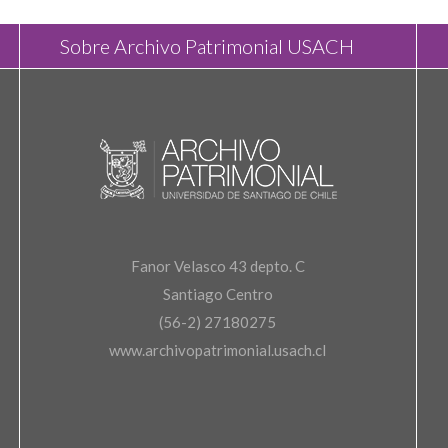
Sobre Archivo Patrimonial USACH
Fanor Velasco 43 depto. C
Santiago Centro
(56-2) 27180275
www.archivopatrimonial.usach.cl