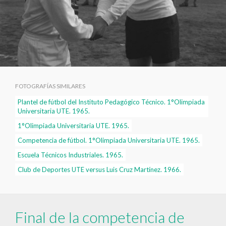
FOTOGRAFÍAS SIMILARES
Plantel de fútbol del Instituto Pedagógico Técnico. 1°Olimpiada
Universitaria UTE. 1965.
1°Olimpiada Universitaria UTE. 1965.
Competencia de fútbol. 1°Olimpiada Universitaria UTE. 1965.
Escuela Técnicos Industriales. 1965.
Club de Deportes UTE versus Luis Cruz Martínez. 1966.
Final de la competencia de