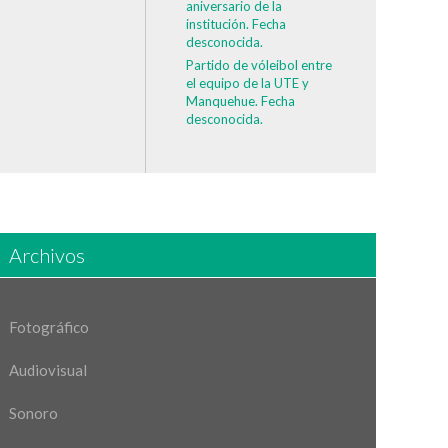
aniversario de la
institución. Fecha
desconocida.
Partido de vóleibol entre
el equipo de la UTE y
Manquehue. Fecha
desconocida.
Archivos
Fotográfico
Audiovisual
Sonoro