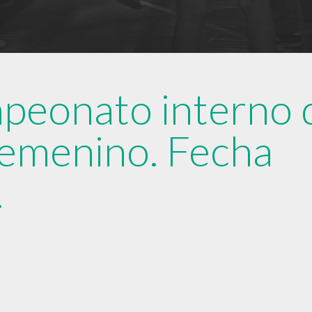
mpeonato interno 
femenino. Fecha
.