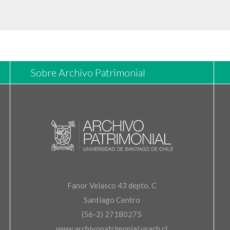
Sobre Archivo Patrimonial
Fanor Velasco 43 depto. C
Santiago Centro
(56-2) 27180275
www.archivopatrimonial.usach.cl