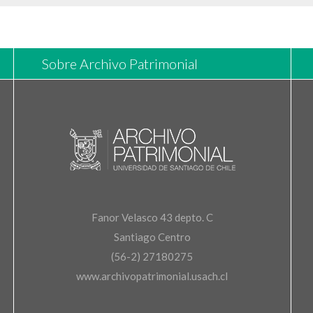
Sobre Archivo Patrimonial
Fanor Velasco 43 depto. C
Santiago Centro
(56-2) 27180275
www.archivopatrimonial.usach.cl