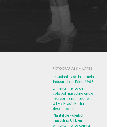
FOTOGRAFÍAS SIMILARES
Estudiantes de la Escuela
Industrial de Talca. 1966.
Enfrentamiento de
vóleibol masculino entre
los representantes de la
UTE y Brasil. Fecha
desconocida.
Plantel de vóleibol
masculino UTE en
enfrentamiento contra