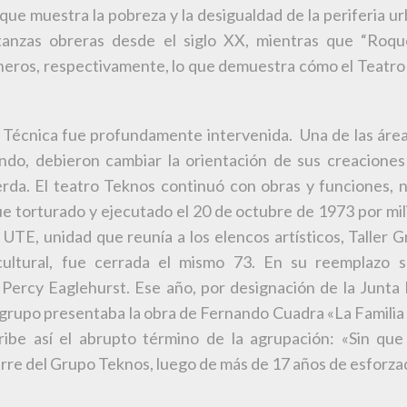
que muestra la pobreza y la desigualdad de la periferia 
tanzas obreras desde el siglo XX, mientras que “Roque
neros, respectivamente, lo que demuestra cómo el Teatro 
d Técnica fue profundamente intervenida. Una de las áreas 
ndo, debieron cambiar la orientación de sus creacione
ierda. El teatro Teknos continuó con obras y funciones, n
ue torturado y ejecutado el 20 de octubre de 1973 por mil
TE, unidad que reunía a los elencos artísticos, Taller 
 cultural, fue cerrada el mismo 73. En su reemplazo s
Percy Eaglehurst. Ese año, por designación de la Junta 
l grupo presentaba la obra de Fernando Cuadra «La Famili
ribe así el abrupto término de la agrupación: «Sin que 
ierre del Grupo Teknos, luego de más de 17 años de esforza