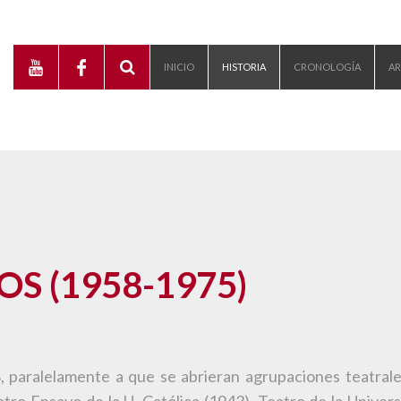
INICIO
HISTORIA
CRONOLOGÍA
AR
S (1958-1975)
, paralelamente a que se abrieran agrupaciones teatrale