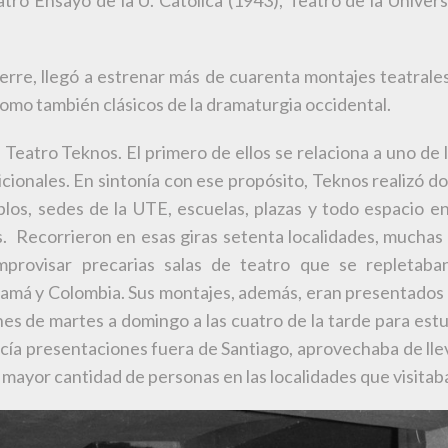
atro Ensayo de la U. Católica (1943), Teatro de la Unive
erre, llegó a estrenar más de cuarenta montajes teatrale
como también clásicos de la dramaturgia occidental.
eatro Teknos. El primero de ellos se relaciona a uno de lo
dicionales. En sintonía con ese propósito, Teknos realizó d
s, sedes de la UTE, escuelas, plazas y todo espacio en
 Recorrieron en esas giras setenta localidades, muchas d
ovisar precarias salas de teatro que se repletaban 
anamá y Colombia. Sus montajes, además, eran presentado
nes de martes a domingo a las cuatro de la tarde para est
ía presentaciones fuera de Santiago, aprovechaba de llev
 la mayor cantidad de personas en las localidades que visitab