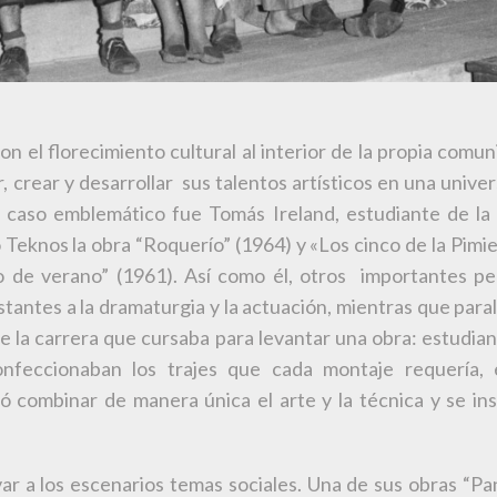
n el florecimiento cultural al interior de la propia comun
rear y desarrollar sus talentos artísticos en una universi
Un caso emblemático fue Tomás Ireland, estudiante de 
o Teknos la obra “Roquerío” (1964) y «Los cinco de la Pimi
to de verano” (1961). Así como él, otros importantes p
istantes a la dramaturgia y la actuación, mientras que par
 la carrera que cursaba para levantar una obra: estudian
nfeccionaban los trajes que cada montaje requería, e
 combinar de manera única el arte y la técnica y se inser
evar a los escenarios temas sociales. Una de sus obras “