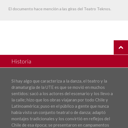
El documento hace mención a las giras del Teatro Teknos.
Historia
Si hay algo que caracteriza a la danza, el teatro y la
dramaturgia de la UTE es que se movió en muchos
sentidos: sacó a los actores del escenario y los llevo a
la calle; hizo que los obras viajaran por todo Chile y
Latinoamérica; puso en el público a gente que nunca
había visto un conjunto teatral o de danza; adaptó
montajes tradicionales y los convirtió en reflejos del
Chile de esa época; se presentaron en campamentos