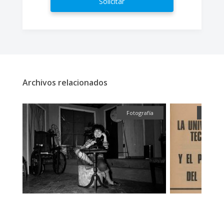
Solicitar
Archivos relacionados
fía
Fotografía
Textu