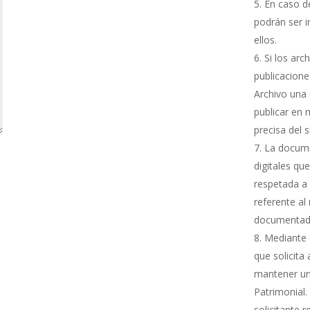
En caso de
podrán ser i
ellos.
Si los arc
publicacione
Archivo una 
publicar en 
precisa del 
La docume
digitales qu
respetada a 
referente al
documentada
Mediante e
que solicita
mantener una
Patrimonial.
solicitante 