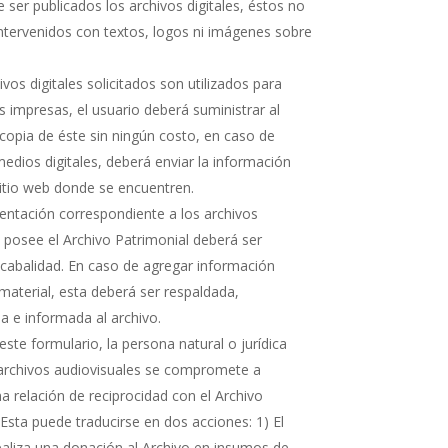
 ser publicados los archivos digitales, éstos no
ntervenidos con textos, logos ni imágenes sobre
hivos digitales solicitados son utilizados para
s impresas, el usuario deberá suministrar al
copia de éste sin ningún costo, en caso de
medios digitales, deberá enviar la información
sitio web donde se encuentren.
ntación correspondiente a los archivos
e posee el Archivo Patrimonial deberá ser
cabalidad. En caso de agregar información
 material, esta deberá ser respaldada,
 e informada al archivo.
ste formulario, la persona natural o jurídica
 archivos audiovisuales se compromete a
 relación de reciprocidad con el Archivo
 Esta puede traducirse en dos acciones: 1) El
realiza una donación al Archivo en insumos de