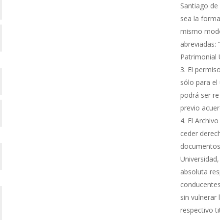
Santiago de 
sea la forma
mismo modo s
abreviadas: 
Patrimonial
El permiso
sólo para el 
podrá ser re
previo acue
El Archivo
ceder derech
documentos 
Universidad,
absoluta res
conducentes 
sin vulnerar
respectivo ti