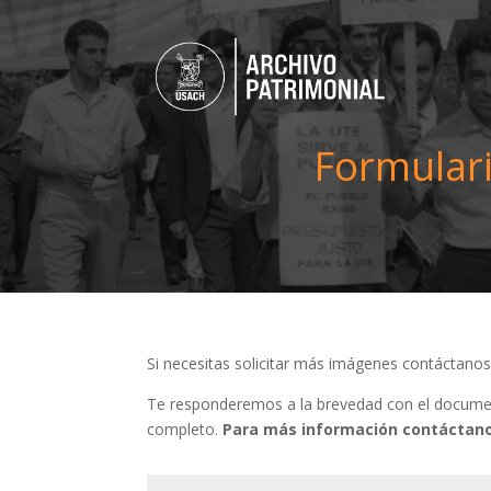
Formulari
Si necesitas solicitar más imágenes contáctano
Te responderemos a la brevedad con el document
completo.
Para más información contáctano