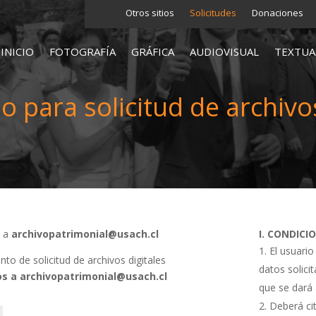
Otros sitios
Solicitudes
Donaciones
INICIO
FOTOGRAFÍA
GRÁFICA
AUDIOVISUAL
TEXTUA
o para solicitud de archivos
s a
archivopatrimonial@usach.cl
I. CONDICI
El usuario
o de solicitud de archivos digitales
datos solici
s a archivopatrimonial@usach.cl
que se dará 
Deberá cit