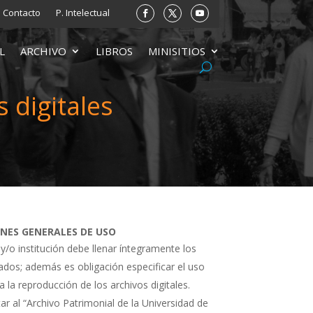
Contacto
P. Intelectual
L
ARCHIVO
LIBROS
MINISITIOS
 digitales
ONES GENERALES DE USO
 y/o institución debe llenar íntegramente los
tados; además es obligación especificar el uso
a la reproducción de los archivos digitales.
ar al “Archivo Patrimonial de la Universidad de