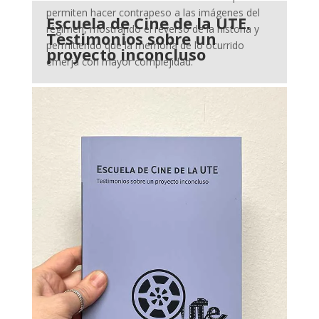
permiten hacer contrapeso a las imágenes del
Escuela de Cine de la UTE.
régimen, mostrando el reverso de la historia y
Testimonios sobre un
permitiendo que la memoria de lo ocurrido
proyecto inconcluso
emerja con mayor complejidad.