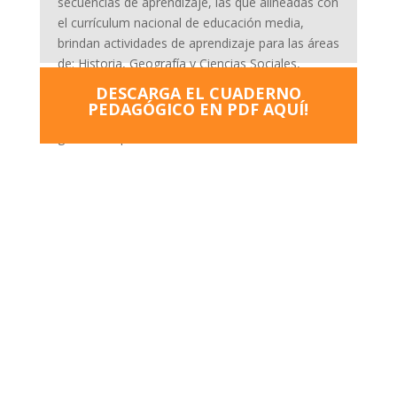
secuencias de aprendizaje, las que alineadas con
el currículum nacional de educación media,
brindan actividades de aprendizaje para las áreas
de: Historia, Geografía y Ciencias Sociales,
Lengua y Literatura, y Artes Visuales.
DESCARGA EL CUADERNO
PEDAGÓGICO EN PDF AQUÍ!
La publicación física es entregada de manera
gratuita a quienes la soliciten.