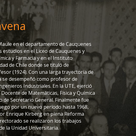
avena
l Maule en el departamento de Cauquenes
us estudios en el Liceo de Cauquenes y
mica y Farmacia y en el Instituto
dad de Chile donde se tituló de
fesor (1924). Con una larga trayectoria de
na se desempeñó como profesor de
ngenieros Industriales. En la UTE, ejerció
o Docente de Matemáticas, Física y Química
o de Secretario General. Finalmente fue
luego por un nuevo período hasta 1968,
tor Enrique Kirberg en plena Reforma
rectorado se realizaron los trabajos
de la Unidad Universitaria.