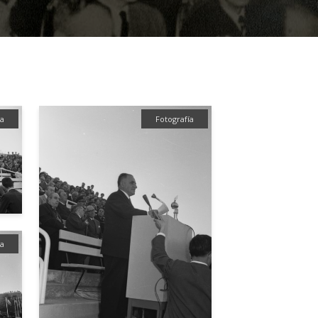
ía
Fotografía
ía