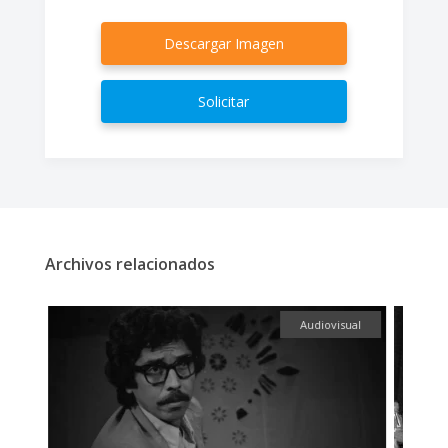
Descargar Imagen
Solicitar
Archivos relacionados
fía
Audiovisual
F