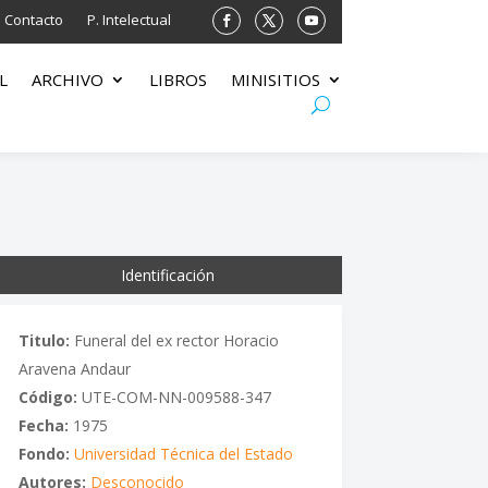
Contacto
P. Intelectual
L
ARCHIVO
LIBROS
MINISITIOS
Identificación
Titulo:
Funeral del ex rector Horacio
Aravena Andaur
Código:
UTE-COM-NN-009588-347
Fecha:
1975
Fondo:
Universidad Técnica del Estado
Autores:
Desconocido