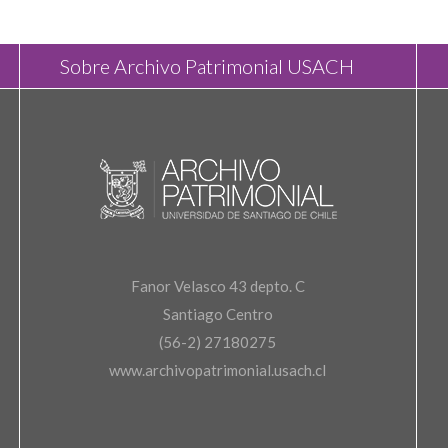
Sobre Archivo Patrimonial USACH
Fanor Velasco 43 depto. C
Santiago Centro
(56-2) 27180275
www.archivopatrimonial.usach.cl