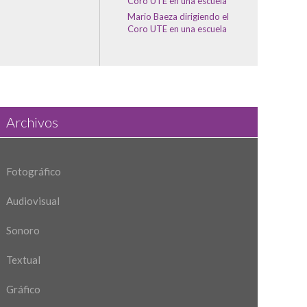
Coro UTE en una escuela
Mario Baeza dirigiendo el
Coro UTE en una escuela
Archivos
Fotográfico
Audiovisual
Sonoro
Textual
Gráfico