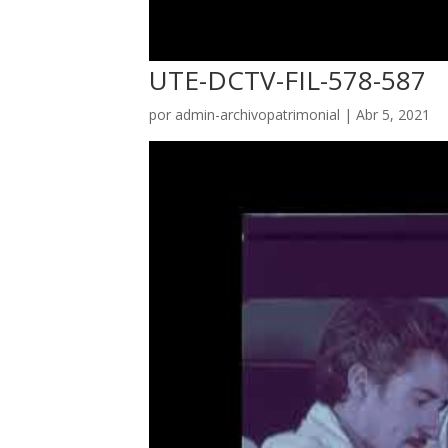
UTE-DCTV-FIL-578-587
por
admin-archivopatrimonial
|
Abr 5, 2021