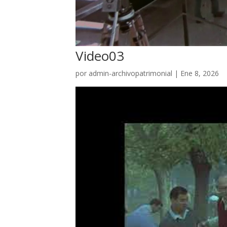
Video03
por
admin-archivopatrimonial
|
Ene 8, 2026