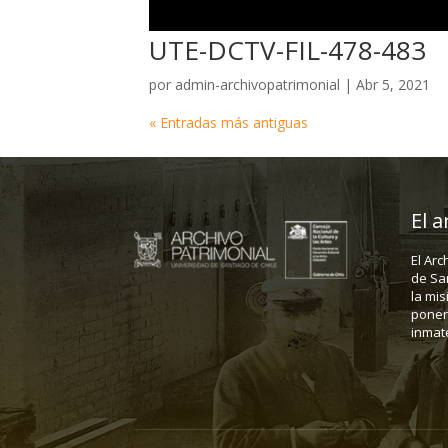
UTE-DCTV-FIL-478-483
por
admin-archivopatrimonial
|
Abr 5, 2021
« Entradas más antiguas
El a
El Arc
de Sa
la mis
poner 
inmate