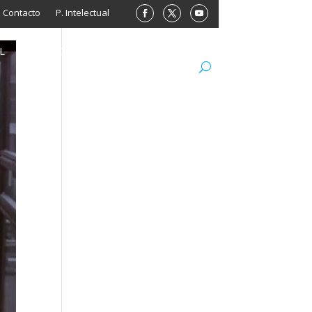
Contacto
P. Intelectual
L
ARCHIVO
LIBROS
MINISITIOS