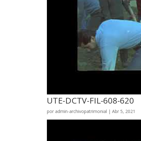
UTE-DCTV-FIL-608-620
por
admin-archivopatrimonial
|
Abr 5, 2021