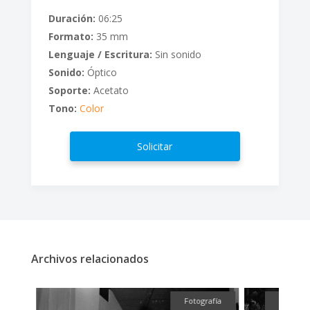
Duración:
06:25
Formato:
35 mm
Lenguaje / Escritura:
Sin sonido
Sonido:
Óptico
Soporte:
Acetato
Tono:
Color
Solicitar
Archivos relacionados
fía
Fotografía
Fotografí