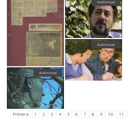
Audiovisual
Audiovisual
Audiovisual
Primera
1
2
3
4
5
6
7
8
9
10
11