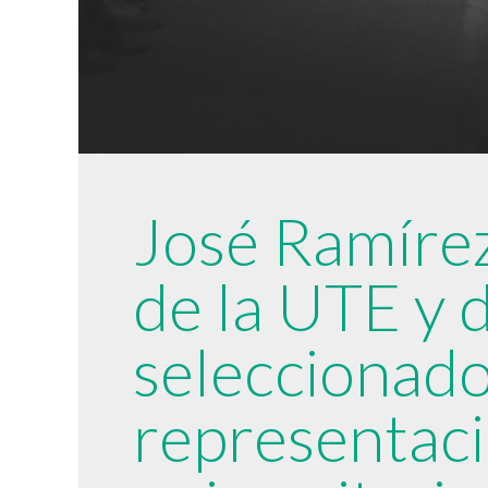
José Ramírez
de la UTE y 
seleccionado
representaci