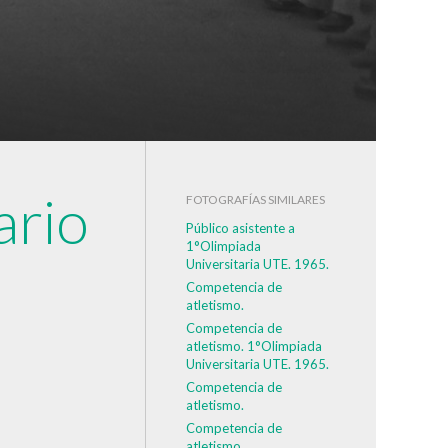
ario
FOTOGRAFÍAS SIMILARES
Público asistente a
1°Olimpiada
Universitaria UTE. 1965.
Competencia de
atletismo.
Competencia de
atletismo. 1°Olimpiada
Universitaria UTE. 1965.
Competencia de
atletismo.
Competencia de
atletismo.