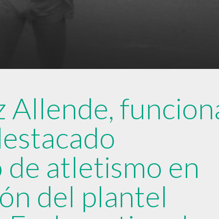
 Allende, funcion
destacado
 de atletismo en
ón del plantel