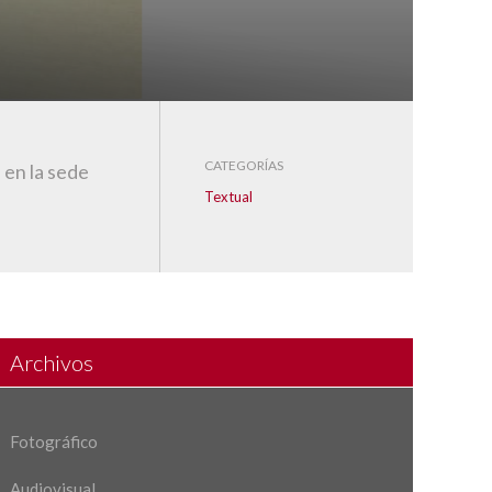
CATEGORÍAS
 en la sede
Textual
Archivos
Fotográfico
Audiovisual