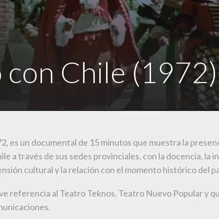
con Chile (1972)
, es un documental de 15 minutos que muestra la presenc
e a través de sus sedes provinciales, con la docencia, la i
tensión cultural y la relación con el momento histórico del pa
eve referencia al Teatro Teknos, Teatro Nuevo Popular y q
municaciones.