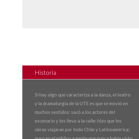
Historia
Si hay algo que caracteriza a la danza, el teatro
y la dramaturgia de la UTE es que se movió en
muchos sentidos: sacó a los actores del
escenario y los llevo a la calle; hizo que los
obras viajaran por todo Chile y Latinoamérica;
puso en el público a gente que nunca había visto