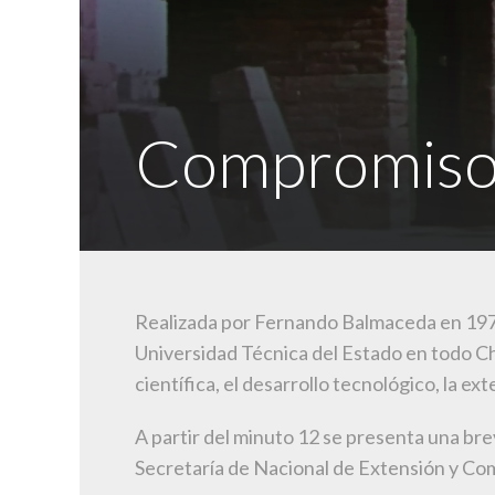
Compromiso 
Realizada por Fernando Balmaceda en 1972
Universidad Técnica del Estado en todo Chil
científica, el desarrollo tecnológico, la ex
A partir del minuto 12 se presenta una br
Secretaría de Nacional de Extensión y Co