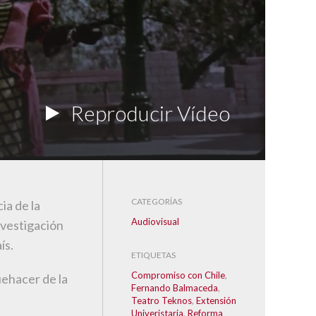
Reproducir Vídeo
CATEGORÍAS
ia de la
Audiovisual
nvestigación
ís.
ETIQUETAS
Compromiso con Chile
,
uehacer de la
Fernando Balmaceda
,
Teatro Teknos
,
Extensión
Univeristaria
,
Reforma